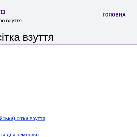
om
ГОЛОВНА
ро взуття
ітка взуття
йська) сітка взуття
ття для немовлят