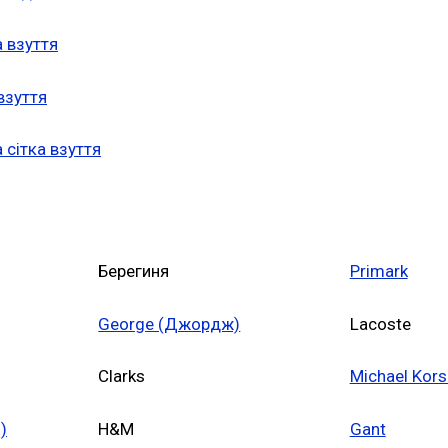
 взуття
взуття
 сітка взуття
Берегиня
Primark
George (Джордж)
Lacoste
Clarks
Michael Kor
)
H&M
Gant