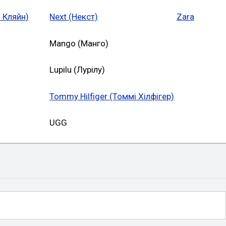
н Кляйн)
Next (Некст)
Zara
Mango (Манго)
Lupilu (Лурілу)
Tommy Hilfiger (Томмі Хілфігер)
UGG