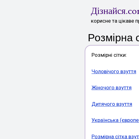
Skip
Дізнайся.c
to
content
корисне та цікаве п
Розмірна с
Розмірні сітки:
Чоловічого взуття
Жіночого взуття
Дитячого взуття
Українська (європе
Розмірна сітка взу