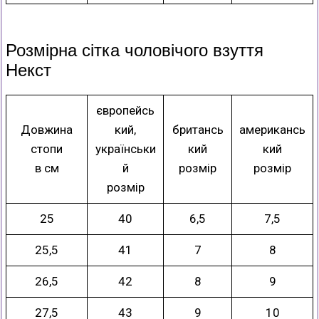
Розмірна сітка чоловічого взуття
Некст
європейсь
Довжина
кий,
британсь
американсь
стопи
українськи
кий
кий
в см
й
розмір
розмір
розмір
25
40
6,5
7,5
25,5
41
7
8
26,5
42
8
9
27,5
43
9
10