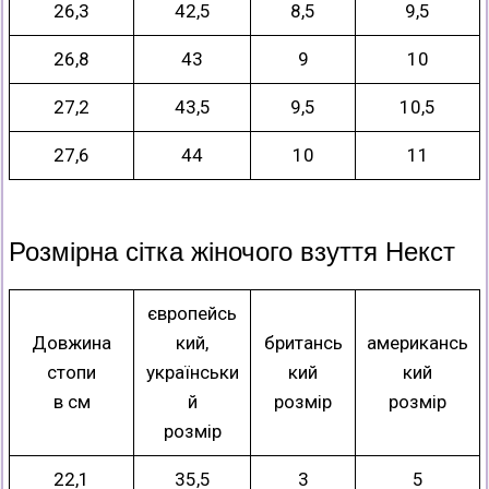
26,3
42,5
8,5
9,5
26,8
43
9
10
27,2
43,5
9,5
10,5
27,6
44
10
11
Розмірна сітка жіночого взуття Некст
європейсь
Довжина
кий,
британсь
американсь
стопи
українськи
кий
кий
в см
й
розмір
розмір
розмір
22,1
35,5
3
5