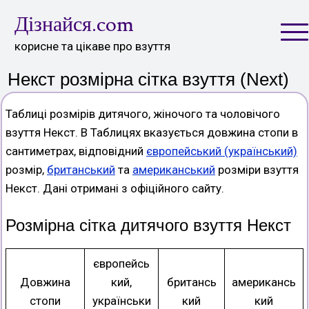
Skip
Дізнайся.com
to
content
корисне та цікаве про взуття
Некст розмірна сітка взуття (Next)
Таблиці розмірів дитячого, жіночого та чоловічого
взуття Некст. В Таблицях вказується довжина стопи в
сантиметрах, відповідний
європейський (український)
розмір,
британський
та
американський
розміри взуття
Некст. Дані отримані з офіційного сайту.
Розмірна сітка дитячого взуття Некст
європейсь
Довжина
кий,
британсь
американсь
стопи
українськи
кий
кий