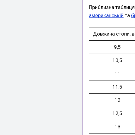
Приблизна таблиця
американській
та
б
Довжина стопи, в
9,5
10,5
11
11,5
12
12,5
13