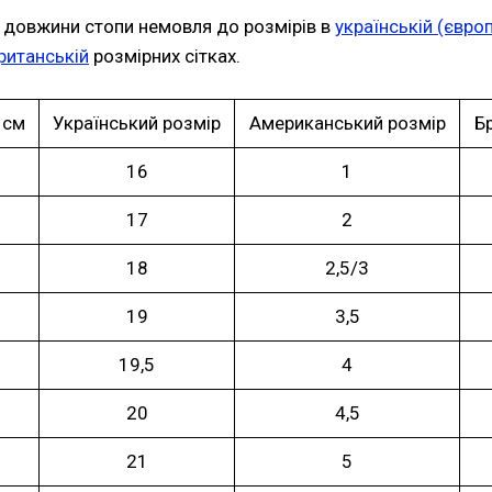
 довжини стопи немовля до розмірів в
українській (євро
ританській
розмірних сітках.
 см
Український розмір
Американський розмір
Б
16
1
17
2
18
2,5/3
19
3,5
19,5
4
20
4,5
21
5