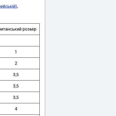
пейській)
,
ританський розмір
1
2
3,5
3,5
3,5
4