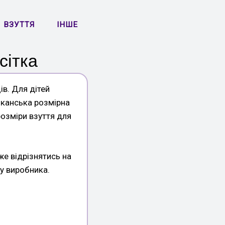
ВЗУТТЯ
ІНШЕ
сітка
в. Для дітей
риканська розмірна
розміри взуття для
же відрізнятись на
ку виробника.