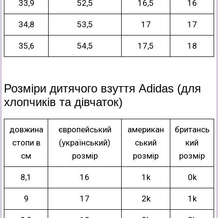
33,9
52,5
16,5
16
34,8
53,5
17
17
35,6
54,5
17,5
18
Розміри дитячого взуття Adidas (для
хлопчиків та дівчаток)
довжина
європейський
американ
британсь
стопи в
(український)
ський
кий
см
розмір
розмір
розмір
8,1
16
1k
0k
9
17
2k
1k