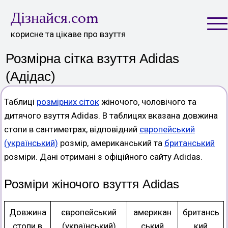
Skip
Дізнайся.com
to
content
корисне та цікаве про взуття
Розмірна сітка взуття Adidas
(Адідас)
Таблиці
розмірних сіток
жіночого, чоловічого та
дитячого взуття Adidas. В таблицях вказана довжина
стопи в сантиметрах, відповідний
європейський
(український)
розмір, американський та
британський
розміри. Дані отримані з офіційного сайту Adidas.
Розміри жіночого взуття Adidas
Довжина
європейський
американ
британсь
стопи в
(український)
ський
кий