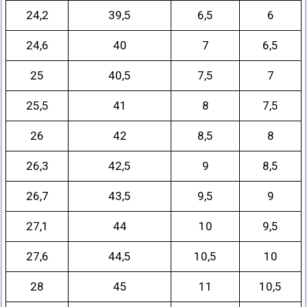
24,2
39,5
6,5
6
24,6
40
7
6,5
25
40,5
7,5
7
25,5
41
8
7,5
26
42
8,5
8
26,3
42,5
9
8,5
26,7
43,5
9,5
9
27,1
44
10
9,5
27,6
44,5
10,5
10
28
45
11
10,5