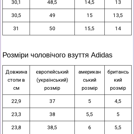
30,1
48,5
14,5
13
30,5
49
15
13,5
31
50
15,5
14
Розміри чоловічого взуття Adidas
Довжина
європейський
американ
британсь
стопи в
(український)
ський
кий
см
розмір
розмір
розмір
22,9
37
5
4,5
23,3
38
5,5
5
23,8
38,5
6
5,5