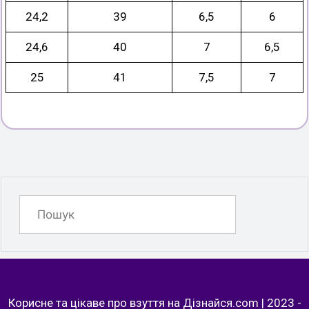
24,2
39
6,5
6
24,6
40
7
6,5
25
41
7,5
7
Корисне та цікаве про взуття на Дізнайся.com
|
2023 -