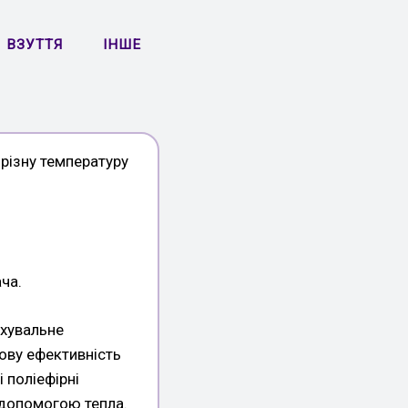
ВЗУТТЯ
ІНШЕ
 різну температуру
ча.
вхувальне
ову ефективність
 поліефірні
 допомогою тепла.