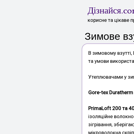
Skip
Дізнайся.c
to
content
корисне та цікаве п
Зимове вз
В зимовому взутті,
та умови використа
Утеплювачами у зи
Gore-tex Duratherm
PrimaLoft 200 та 4
ізоляційне волокно
зігрівання, зберіга
мікроволокна скрі