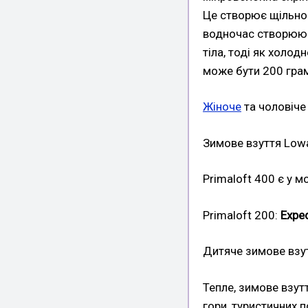
Це створює щільно з
водночас створюючи
тіла, тоді як холод
може бути 200 грам
Жіноче
та чоловіче
Зимове взуття Lowa
Primaloft 400 є у м
Primaloft 200:
Expe
Дитяче зимове взу
Тепле, зимове взут
гори, туристичних 