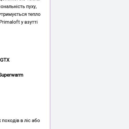
ональність пуху,
утримується тепло
rimaloft у взутті
 GTX
 Superwarm
походів в ліс або