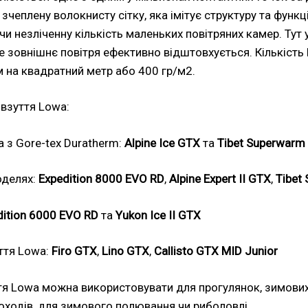
чеплену волокнисту сітку, яка імітує структуру та функці
 незліченну кількість маленьких повітряних камер. Тут 
не зовнішнє повітря ефективно відштовхується. Кількість P
 на квадратний метр або 400 гр/м2.
 взуття Lowa:
 з Gore-tex Duratherm:
Alpine Ice GTX
та
Tibet Superwarm
оделях:
Expedition 8000 EVO RD
,
Alpine Expert II GTX
,
Tibet
dition 6000 EVO RD
та
Yukon Ice II GTX
ття Lowa:
Firo GTX
,
Lino GTX
,
Callisto GTX MID Junior
тя Lowa можна використовувати для прогулянок, зимових 
походів, для зимового полювання чи риболовлі.