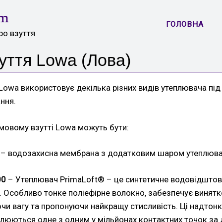
om
ГОЛОВНА
ро взуття
уття Lowa (Лова)
 Lowa використовує декілька різних видів утеплювача під
ння.
мовому взутті Lowa можуть бути:
– водозахисна мембрана з додатковим шаром утеплюва
00
– Утеплювач PrimaLoft® – це синтетичне водовідшто
. Особливо тонке поліефірне волокно, забезпечує винятк
ючи вагу та пропонуючи найкращу стисливість. Ці надтонкі
плюються одне з одним у мільйонах контактних точок за