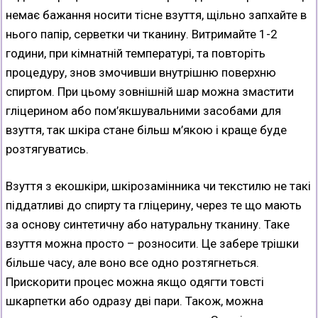
немає бажання носити тісне взуття, щільно запхайте в
нього папір, серветки чи тканину. Витримайте 1-2
години, при кімнатній температурі, та повторіть
процедуру, знов змочивши внутрішню поверхню
спиртом. При цьому зовнішній шар можна змастити
гліцерином або пом’якшувальними засобами для
взуття, так шкіра стане більш м’якою і краще буде
розтягуватись.
Взуття з екошкіри, шкірозамінника чи текстилю не такі
піддатливі до спирту та гліцерину, через те що мають
за основу синтетичну або натуральну тканину. Таке
взуття можна просто – розносити. Це забере трішки
більше часу, але воно все одно розтягнеться.
Прискорити процес можна якщо одягти товсті
шкарпетки або одразу дві пари. Також, можна