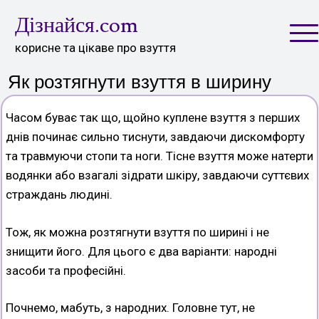
Skip
Дізнайся.com
to
content
корисне та цікаве про взуття
Як розтягнути взуття в ширину
Часом буває так що, щойно куплене взуття з перших
днів починає сильно тиснути, завдаючи дискомфорту
та травмуючи стопи та ноги. Тісне взуття може натерти
водянки або взагалі зідрати шкіру, завдаючи суттєвих
страждань людині.
Тож, як можна розтягнути взуття по ширині і не
знищити його. Для цього є два варіанти: народні
засоби та професійні.
Почнемо, мабуть, з народних. Головне тут, не