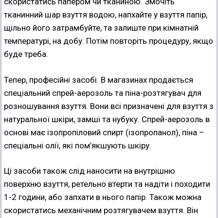
скористатись папером чи тканиною. Змочіть
тканинний шар взуття водою, напхайте у взуття папір,
щільно його затрамбуйте, та залиште при кімнатній
температурі, на добу. Потім повторіть процедуру, якщо
буде треба.
Тепер, професійні засобі. В магазинах продається
спеціальний спрей-аерозоль та піна-розтягувач для
розношування взуття. Вони всі призначені для взуття з
натуральної шкіри, замші та нубуку. Спрей-аерозоль в
основі має ізопропіловий спирт (ізопропанол), піна –
спеціальні олії, які пом’якшують шкіру.
Ці засоби також слід наносити на внутрішню
поверхню взуття, ретельно втерти та надіти і походити
1-2 години, або запхати в нього папір. Також можна
скористатись механічним розтягувачем взуття. Він