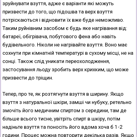
зруйнувати взуття, адже є варіанти які можуть
призвести до того, що підошва та верх взуття
потріскаються і відновити їх вже буде неможливо.
Таким руйнівним засобом є будь яке нагрівання від:
батареї, обігрівача, побутового фена або навіть
будівельного. Ніколи не нагрівайте взуття. Воно має
сохнути при кімнатній температурі в сухому місці, не на
сонці. Також слід уникати переохолодження,
застосування льоду зробить верх крихким, що може
призвести до тріщин.
Тепер, про те, як розтягнути взуття в ширину. Якщо
взуття з натуральної шкіри, замші чи нубуку, ретельно
змочіть його медичним спиртом з середини, там де
більше всього тисне, увітріть спирт в шкіру, потім
надіньте взуття та поносіть його вдома хоча б 1-2
години. Процес можна повторити декілька разів. Якщо