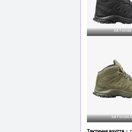
XA Forces
XA Forces 
Тактичне взуття
– т