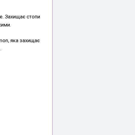
e. Захищає стопи
хими.
mon, яка захищає
.