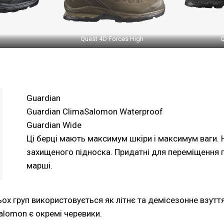
Quest 4D Forces High
Q
Guardian
Guardian ClimaSalomon Waterproof
Guardian Wide
Ці берці мають максимум шкіри і максимум ваги.
захищеного підноска. Придатні для переміщення п
марші.
ьох груп використовується як літнє та демісезонне взуття
Salomon є окремі черевики.