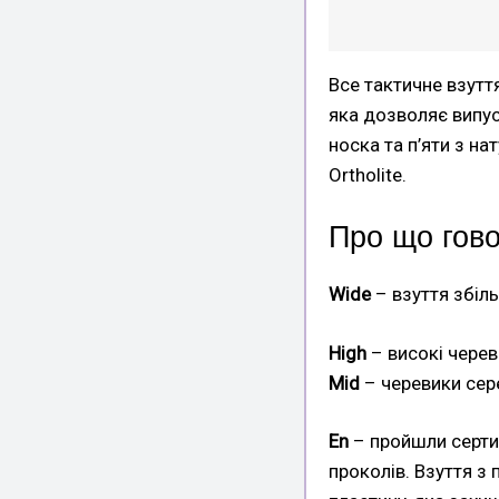
Все тактичне взутт
яка дозволяє випус
носка та п’яти з н
Ortholite.
Про що гово
Wide
– взуття збіл
High
– високі черев
Mid
– черевики сер
En
– пройшли сертиф
проколів. Взуття з