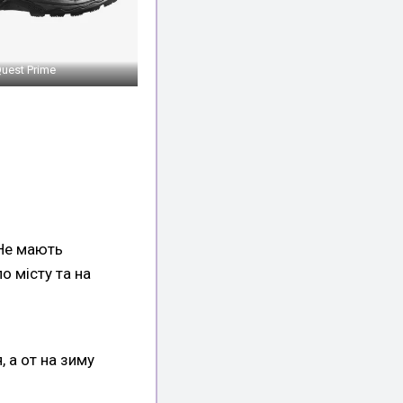
uest Prime
 Не мають
о місту та на
, а от на зиму