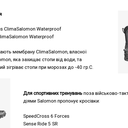
я
es ClimaSalomon Waterproof
ClimaSalomon Waterproof
мають мембрану ClimaSalomon, власної
mon, яка захищає стопи від води, та
ий зігріває стопи при морозах до -40 гр.С.
Для спортивних тренувань
поза військово-так
діями Salomon пропонує кросівки:
SpeedCross 6 Forces
Sense Ride 5 SR