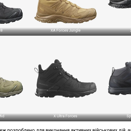
 8
XA Forces Jungle
Mid
X Ultra Forces
Sp
еж розроблено для виконання активних військових дій, 