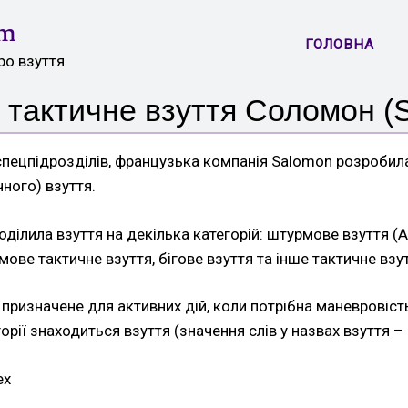
om
ГОЛОВНА
ро взуття
, тактичне взуття Соломон (
спецпідрозділів, французька компанія Salomon розробила
чного) взуття.
ділила взуття на декілька категорій: штурмове взуття (A
имове тактичне взуття, бігове взуття та інше тактичне взу
призначене для активних дій, коли потрібна маневровіст
егорії знаходиться взуття (значення слів у назвах взуття – 
ex