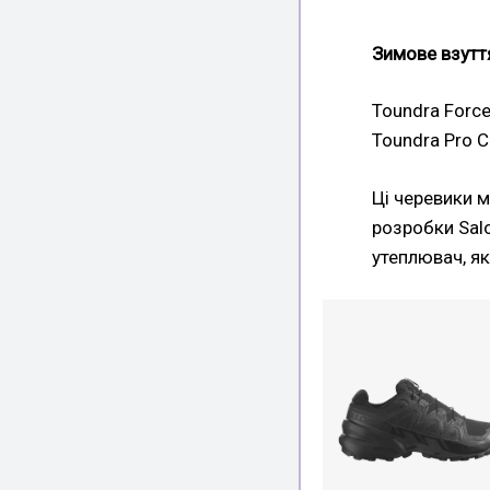
Зимове взутт
Toundra Forc
Toundra Pro 
Ці черевики 
розробки Salo
утеплювач, як