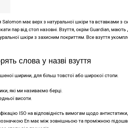
я Salomon має верх з натуральної шкіри та вставками з с
кати пар від стоп назовні. Взуття, окрім Guardian, мают
атуральної шкіри з захисним покриттям. Все взуття укомп
рять слова у назві взуття
ьшеної ширини, для більш товстої або широкої стопи.
ики, які ми називаємо берці.
едньої висоти.
ікацію ISO на відповідність вимогам щодо антистатики,
 позначкою En має між зовнішньою та проміжною підошва