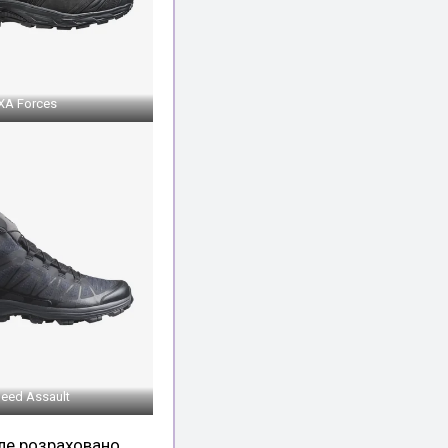
XA Forces
eed Assault
але розраховано