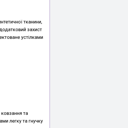
интетичної тканини,
ь додатковий захист
лектоване устілками
 ковзання та
ми легку та гнучку