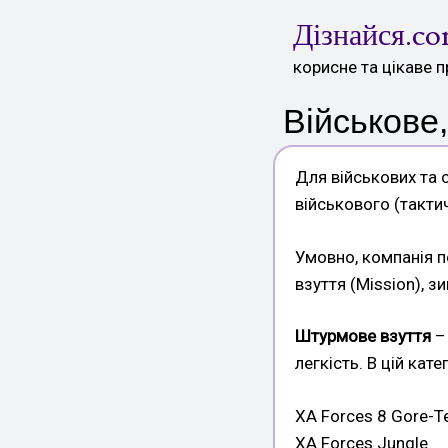
Skip
Дізнайся.c
to
content
корисне та цікаве п
Військове
Для військових та 
військового (такти
Умовно, компанія по
взуття (Mission), з
Штурмове взуття
– 
легкість. В цій кат
XA Forces 8 Gore-T
XA Forces Jungle