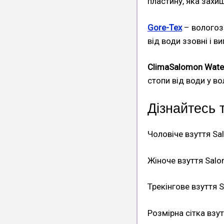
пластину, яка захищ
Gore-Tex
– вологоз
від води ззовні і 
ClimaSalomon Wate
стопи від води у в
Дізнайтесь 
Чоловіче взуття S
Жіноче взуття Sal
Трекінгове взуття 
Розмірна сітка взу