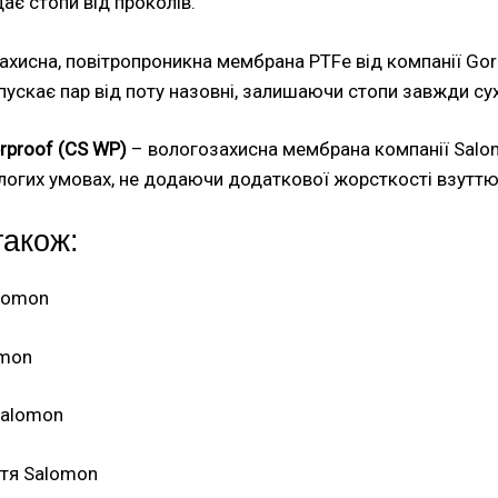
ає стопи від проколів.
ахисна, повітропроникна мембрана PTFe від компанії Gor
випускає пар від поту назовні, залишаючи стопи завжди су
rproof (CS WP)
– вологозахисна мембрана компанії Salo
ологих умовах, не додаючи додаткової жорсткості взуттю
також:
alomon
omon
Salomon
ття Salomon