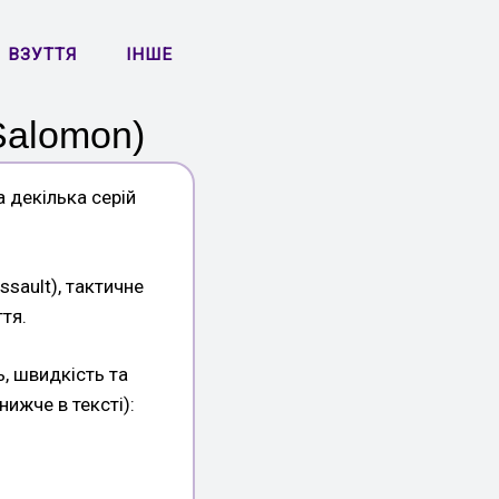
ВЗУТТЯ
ІНШЕ
Salomon)
 декілька серій
ssault), тактичне
ття.
ь, швидкість та
нижче в тексті):