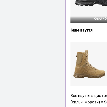
Quest 4D
Інше взуття
Все взуття з цих тр
(сильні морози) у 