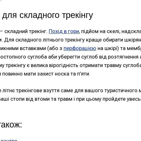
я для складного трекінгу
 – складний трекінг.
Похід в гори
, підйом на скелі, надск
. Для складного літнього трекінгу краще обирати шкірян
никними вставками (або з
перфорацією
на шкірі) та мем
остопного суглоба аби уберегти суглоб від розтягнення
му трекінгу є велика вірогідність отримати травму суглоб
 повинно мати захист носка та п’яти.
літнє трекінгове взуття саме для вашого туристичного 
аші стопи від втоми та травм і при цьому пройдете увесь
також:
 взуття