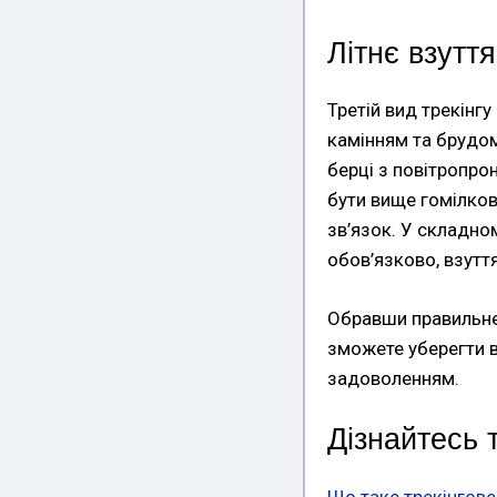
Літнє взутт
Третій вид трекінгу
камінням та брудом
берці з повітропро
бути вище гомілков
зв’язок. У складно
обов’язково, взуття
Обравши правильне 
зможете уберегти в
задоволенням.
Дізнайтесь 
Що таке трекінгове