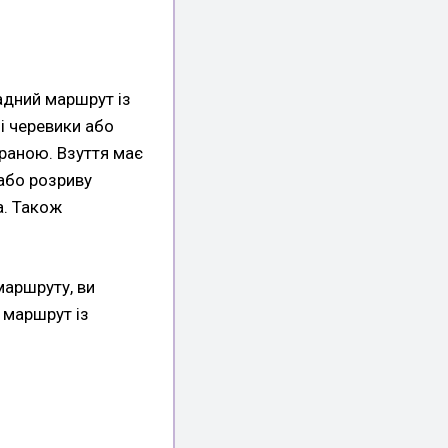
ладний маршрут із
і черевики або
браною. Взуття має
 або розриву
а. Також
маршруту, ви
 маршрут із