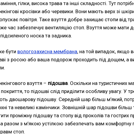
міння, гілки, висока трава та інші складності. Тут потрі
рекінгові кросівки або черевики. Вони мають верх зі шкіри
ропускає повітря. Таке взуття добре захищає стопи від тр
же час забезпечує вентиляцію стоп. Взуття може мати 
і підсиленого носка та задника.
же бути
вологозахисна мембрана
, на той випадок, якщо
траві з росою або ваша подорож проходить під дощем, а в
и.
екінгового взуття –
підошва
. Оскільки на туристичних 
покриття, то підошві слід приділити особливу увагу. У т
ть двошарову підошву. Середній шар більш м’який, потр
рхні та невеликі камінчики. Зовнішній шар підошви більш 
тити проміжну підошву та стопу від проколів та гострих п
 разом з м’якою устілкою забезпечать вам комфортну
равм стоп.