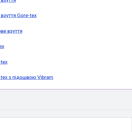
 взуття Gore-tex
ове взуття
ex
-tex
e-tex з підошвою Vibram