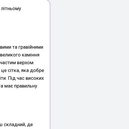
у літньому
овими та гравійними
 великого каміння
ітчастим верхом.
 це сітка, яка добре
ти. Під час високих
та має правильну
ш складний, де