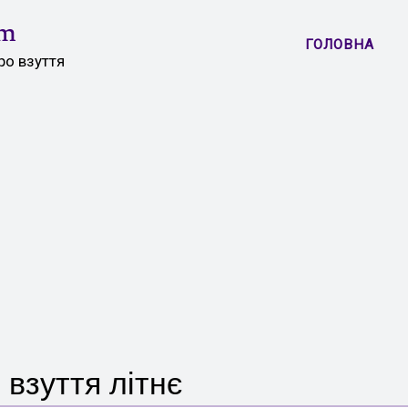
om
ГОЛОВНА
ро взуття
 взуття літнє