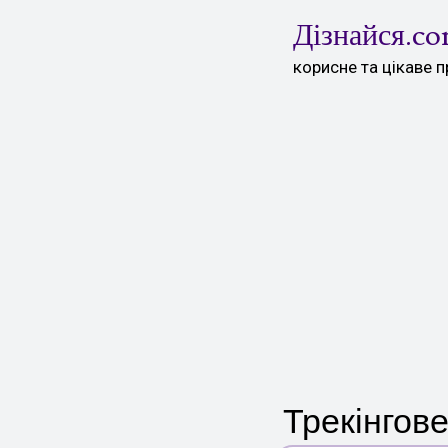
Skip
Дізнайся.c
to
content
корисне та цікаве п
Трекінгове