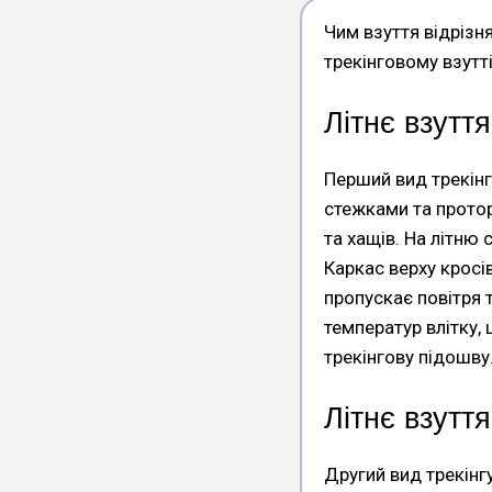
Чим взуття відрізня
трекінговому взутті
Літнє взуття
Перший вид трекінг
стежками та протор
та хащів. На літню 
Каркас верху кросів
пропускає повітря 
температур влітку,
трекінгову підошву
Літнє взутт
Другий вид трекінг