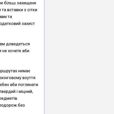
бне більш захищене
 та вставки з сітки
авм та
додатковий захист
 вам доведеться
и не хочете аби
маршрутах немає
рекінговому взуття
ібен аби поглинати
твердий і міцний,
редметів.
 подорож без