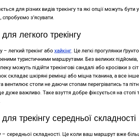
ється для різних видів трекінгу та які опції можуть бути 
, спробуємо з’ясувати.
 для легкого трекінгу
у – легкий трекінг або
хайкінг
. Це легкі прогулянки ґрунт
еними туристичними маршрутами. Без великих підйомів,
спеку можуть підійти трекінгові сандалі або кросівки з с
ок складає шкіряні ремінці або міцна тканина, а все інше
та вентилює стопи не даючи стопам перегріватись та пітні
 це дуже важливо. Таке взуття добре фіксується на стопі 
.
я для трекінгу середньої складності
у – середньої складності. Це коли ваш маршрут вже біль