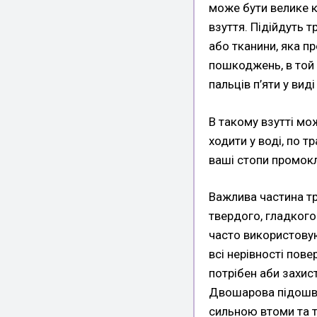
може бути велике ка
взуття. Підійдуть т
або тканини, яка п
пошкоджень, в той 
пальців п’яти у вид
В такому взутті мо
ходити у воді, по 
ваші стопи промокл
Важлива частина тр
твердого, гладкого 
часто використовую
всі нерівності пове
потрібен аби захис
Двошарова підошва
сильною втоми та т