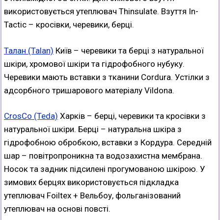
використовується утеплювач Thinsulate. Взуття In-
Tactic – кросівки, черевики, берці.
Тала
н (Talan)
Київ – черевики та берці з натуральної
шкіри, хромової шкіри та гідрофобного нубуку.
Черевики мають вставки з тканини Cordura. Устілки з
адсорбного тришарового матеріалу Vildona.
CrosCo (Teda)
Харків – берці, черевики та кросівки з
натуральної шкіри. Берці – натуральна шкіра з
гідрофобною обробкою, вставки з Кордура. Середній
шар – повітропроникна та водозахистна мембрана.
Носок та задник підсилені прогумованою шкірою. У
зимових берцях використовується підкладка
утеплювач Foiltex + Вельбоу, фольганізований
утеплювач на основі повсті.