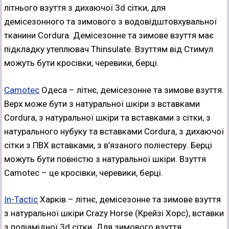
літнього взуття з дихаючої 3d сітки, для
демісезонного та зимового з водовідштовхувальної
тканини Cordura. Демісезонне та зимове взуття має
підкладку утеплювач Thinsulate. Взуттям від Стимул
можуть бути кросівки, черевики, берці.
Camotec
Одеса – літнє, демісезонне та зимове взуття.
Верх може бути з натуральної шкіри з вставками
Cordura, з натуральної шкіри та вставками з сітки, з
натурального нубуку та вставками Cordura, з дихаючої
сітки з ПВХ вставками, з в’язаного поліестеру. Берці
можуть бути повністю з натуральної шкіри. Взуття
Camotec – це кросівки, черевики, берці.
In-Tactic
Харків – літнє, демісезонне та зимове взуття
з натуральної шкіри Crazy Horse (Крейзі Хорс), вставки
з поліамідної 3d сітки. Для зимового взуття