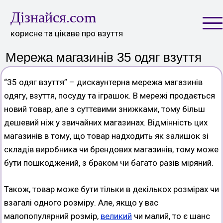
Skip
Дізнайся.com
to
content
корисне та цікаве про взуття
Мережа магазинів 35 одяг взуття
“35 одяг взуття” – дискаунтерна мережа магазинів
одягу, взуття, посуду та іграшок. В мережі продається
новий товар, але з суттєвими знижками, тому більш
дешевий ніж у звичайних магазинах. Відмінність цих
магазинів в тому, що товар надходить як залишок зі
складів виробника чи брендових магазинів, тому може
бути пошкоджений, з браком чи багато разів міряний.
Також, товар може бути тільки в декількох розмірах чи
взагалі одного розміру. Але, якщо у вас
малопопулярний розмір,
великий
чи малий, то є шанс