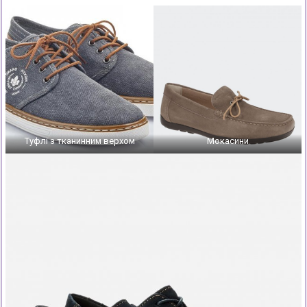
Туфлі з тканинним верхом
Мокасини