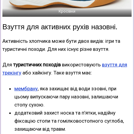
Кросівки
Взуття для активних рухів назовні.
Активність хлопчика може бути двох видів: ігри та
туристичні походи. Для них існує різне взуття.
Для
туристичних походів
використовують
взуття для
трекінгу
або хайкінгу. Таке взуття має:
мембрану
, яка захищає від води ззовні, при
цьому випускаючи пару назовні, залишаючи
стопу сухою.
додатковий захист носка та п’ятки, надійну
фіксацію стопи та гомілковостопного суглоба,
захищаючи від травм.