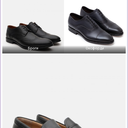
Броги
Оксфорди