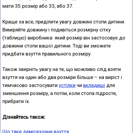
мати 35 розмір або 33, або 37.
Краще за все, приділити увагу довжині стопи дитини.
Виміряйте довжину і подивіться розмірну сітку
(таблицю) виробника: який розмір він застосовує до
довжини стопи вашої дитини. Тоді ви зможете
придбати взуття правильного розміру.
Також зверніть увагу на те, що можливо слід взяти
взуття на один або два розміри більше – на виріст і
тимчасово застосувати
устілки
чи
вкладиші
для
зменшення розміру, а потім, коли стопа підросте,
прибрати їх.
Дізнайтесь також:
Що таке демісезонне взуття