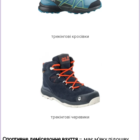
трекінгові кросівки
трекінгові черевики
Спортивне демісезонне взуття
– має м’яку підошву,