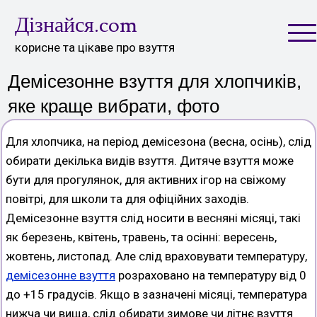
Skip
Дізнайся.com
to
content
корисне та цікаве про взуття
Демісезонне взуття для хлопчиків,
яке краще вибрати, фото
Для хлопчика, на період демісезона (весна, осінь), слід
обирати декілька видів взуття. Дитяче взуття може
бути для прогулянок, для активних ігор на свіжому
повітрі, для школи та для офіційних заходів.
Демісезонне взуття слід носити в весняні місяці, такі
як березень, квітень, травень, та осінні: вересень,
жовтень, листопад. Але слід враховувати температуру,
демісезонне взуття
розраховано на температуру від 0
до +15 градусів. Якщо в зазначені місяці, температура
нижча чи вища, слід обирати зимове чи літнє взуття